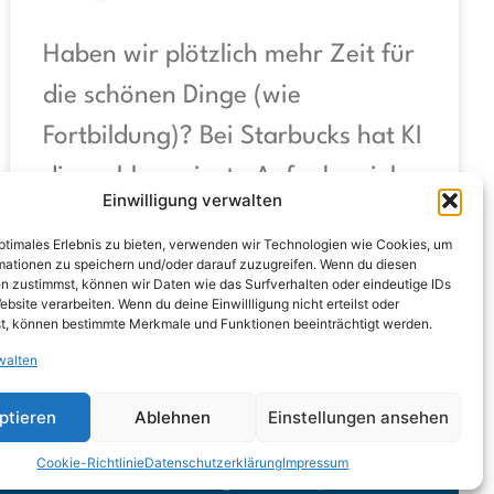
Haben wir plötzlich mehr Zeit für
die schönen Dinge (wie
Fortbildung)? Bei Starbucks hat KI
die wohl nervigste Aufgabe vieler
Einwilligung verwalten
WEITERLESEN »
optimales Erlebnis zu bieten, verwenden wir Technologien wie Cookies, um
mationen zu speichern und/oder darauf zuzugreifen. Wenn du diesen
n zustimmst, können wir Daten wie das Surfverhalten oder eindeutige IDs
ebsite verarbeiten. Wenn du deine Einwillligung nicht erteilst oder
t, können bestimmte Merkmale und Funktionen beeinträchtigt werden.
walten
18. September 2025
Keine Kommentare
ptieren
Ablehnen
Einstellungen ansehen
Cookie-Richtlinie
Datenschutzerklärung
Impressum
nschutzerklärung
Impressum