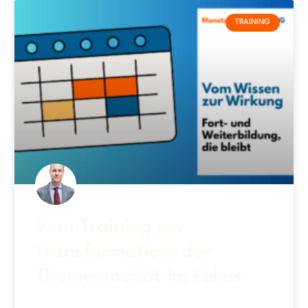
TRAINING
Vom Training zur
Transformation: der
Themenmonat im Fokus