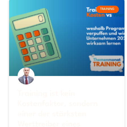
TRAINING
Training ist kein
Kostenfaktor, sondern
einer der stärksten
Werttreiber eines