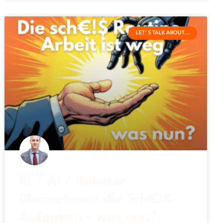
LET´S TALK ABOUT...
KI / AI / Roboter
übernehmen die Sch€!&-
Aufgaben – was nun?