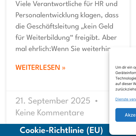
Viele Verantwortliche für HR und
Personalentwicklung klagen, dass
die Geschäftsleitung „kein Geld
für Weiterbildung“ freigibt. Aber
mal ehrlich:Wenn Sie weiterhin
WEITERLESEN »
Um dir ein 
Geräteinfor
Technologie
auf dieser W
zurückziehs
Dienste ver
21. September 2025
Keine Kommentare
Akze
Cookie-Richtlinie (EU)
Date