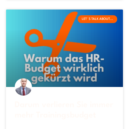
LET´S TALK ABOUT...
Darum verlieren Sie immer
mehr Trainingsbudget